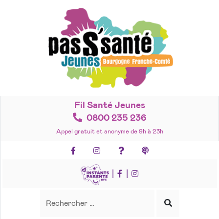
Accéder
au
contenu
Fil Santé Jeunes
0800 235 236
Appel gratuit et anonyme de 9h à 23h
Facebook
Instagram
Foire aux questions
Podcasts
|
|
Recherche
Rechercher
Lancer
la