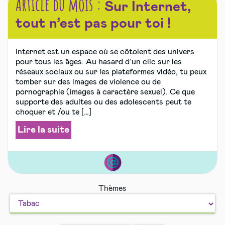
Article du mois :
Sur Internet,
tout n’est pas pour toi !
Internet est un espace où se côtoient des univers
pour tous les âges. Au hasard d’un clic sur les
réseaux sociaux ou sur les plateformes vidéo, tu peux
tomber sur des images de violence ou de
pornographie (images à caractère sexuel). Ce que
supporte des adultes ou des adolescents peut te
choquer et /ou te […]
Lire la suite
Internet,
Thèmes
moi
et
les