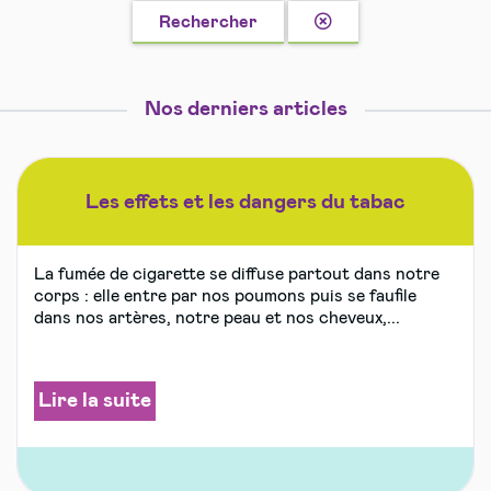
autres
Effacer
Rechercher
la
recherche
Nos derniers articles
Les effets et les dangers du tabac
La fumée de cigarette se diffuse partout dans notre
corps : elle entre par nos poumons puis se faufile
dans nos artères, notre peau et nos cheveux,...
Lire la suite