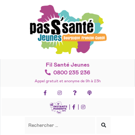
Accéder
au
contenu
Fil Santé Jeunes
0800 235 236
Appel gratuit et anonyme de 9h à 23h
Facebook
Instagram
Foire aux questions
Podcasts
|
|
Recherche
Rechercher
Lancer
la