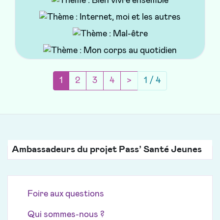
vie entre 10 et 14 ans : le rapport aux potes, au
collège, à la famille et surtout à toi-même !
(current)
Page suivante
1
2
3
4
>
1 / 4
Ambassadeurs du projet Pass’ Santé Jeunes
Foire aux questions
Qui sommes-nous ?