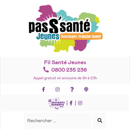
Accéder
au
contenu
Fil Santé Jeunes
0800 235 236
Appel gratuit et anonyme de 9h à 23h
Facebook
Instagram
Foire aux questions
Podcasts
|
|
Recherche
Rechercher
Lancer
la