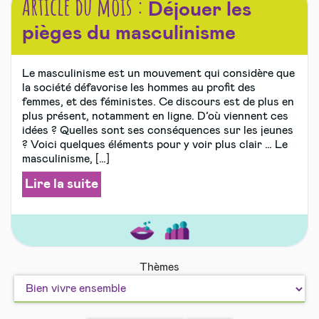
Article du mois :
Déjouer les
pièges du masculinisme
Le masculinisme est un mouvement qui considère que
la société défavorise les hommes au profit des
femmes, et des féministes. Ce discours est de plus en
plus présent, notamment en ligne. D’où viennent ces
idées ? Quelles sont ses conséquences sur les jeunes
? Voici quelques éléments pour y voir plus clair … Le
masculinisme, […]
Lire la suite
Amour
Bien
Thèmes
et
vivre
sexualité
ensemble