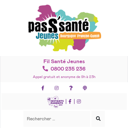
Accéder
au
contenu
Fil Santé Jeunes
0800 235 236
Appel gratuit et anonyme de 9h à 23h
Facebook
Instagram
Foire aux questions
Podcasts
|
|
Recherche
Rechercher
Lancer
la