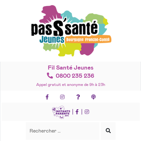
Accéder
au
contenu
Fil Santé Jeunes
0800 235 236
Appel gratuit et anonyme de 9h à 23h
Facebook
Instagram
Foire aux questions
Podcasts
|
|
Recherche
Rechercher
Lancer
la