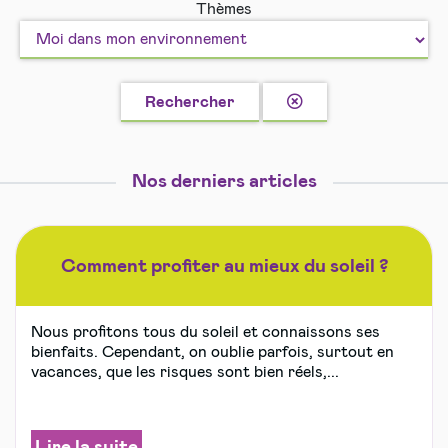
Thèmes
vivre
et
ensemble
Loisirs
en
sécurité
Effacer
Rechercher
la
recherche
Nos derniers articles
Comment profiter au mieux du soleil ?
Nous profitons tous du soleil et connaissons ses
bienfaits. Cependant, on oublie parfois, surtout en
vacances, que les risques sont bien réels,...
Lire la suite