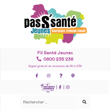
Accéder
au
contenu
Fil Santé Jeunes
0800 235 236
Appel gratuit et anonyme de 9h à 23h
Facebook
Instagram
Foire aux questions
Podcasts
|
|
Recherche
Rechercher
Lancer
la