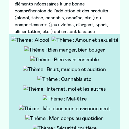
éléments nécessaires à une bonne
compréhension de l’addiction et des produits
(alcool, tabac, cannabis, cocaïne, etc.) ou
comportements (jeux vidéos, d'argent, sport,
alimentation, etc.) qui en sont la cause
Tu te poses des questions sur ta santé ?
Le Pass’Santé Jeunes y répond !
Brochure/Livre
Ireps BFC / ARS BFC - 2021
Ce flyer t'explique comment le site du
Pass'Santé Jeunes peut répondre à tes