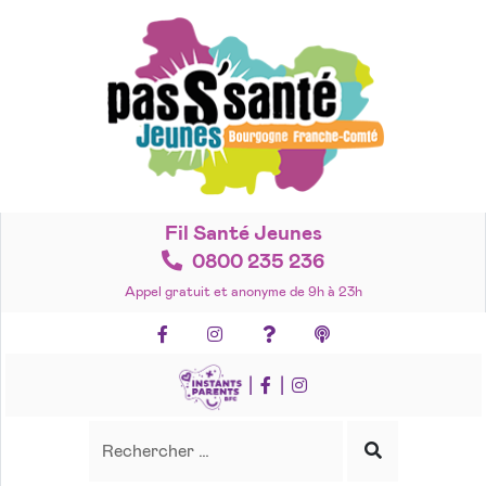
Accéder
au
contenu
Fil Santé Jeunes
0800 235 236
Appel gratuit et anonyme de 9h à 23h
Facebook
Instagram
Foire aux questions
Podcasts
|
|
Recherche
Rechercher
Lancer
la