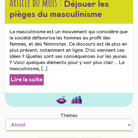
Article du mois :
Déjouer les
pièges du masculinisme
Le masculinisme est un mouvement qui considère que
la société défavorise les hommes au profit des
femmes, et des féministes. Ce discours est de plus en
plus présent, notamment en ligne. D’où viennent ces
idées ? Quelles sont ses conséquences sur les jeunes
? Voici quelques éléments pour y voir plus clair … Le
masculinisme, […]
Lire la suite
Amour
Bien
Thèmes
et
vivre
sexualité
ensemble