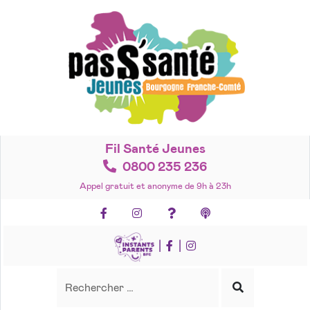
Accéder
au
contenu
Fil Santé Jeunes
0800 235 236
Appel gratuit et anonyme de 9h à 23h
Facebook
Instagram
Foire aux questions
Podcasts
|
|
Recherche
Rechercher
Lancer
la