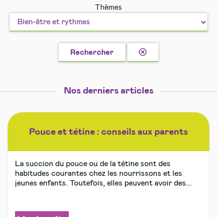
Thèmes
motricité
et
langage
Effacer
Rechercher
la
recherche
Nos derniers articles
Pouce et tétine : conseils aux parents
La succion du pouce ou de la tétine sont des
habitudes courantes chez les nourrissons et les
jeunes enfants. Toutefois, elles peuvent avoir des...