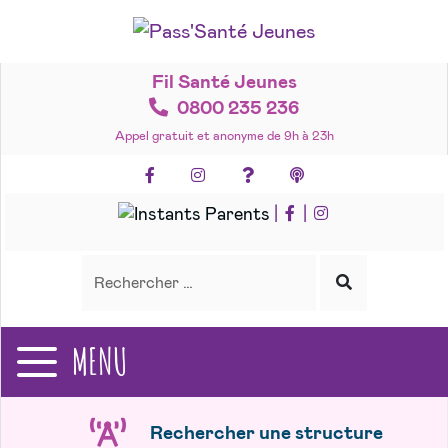
Accéder
au
contenu
Fil Santé Jeunes
0800 235 236
Appel gratuit et anonyme de 9h à 23h
Facebook
Instagram
Foire aux questions
Podcasts
|
|
Recherche
Rechercher
Lancer
la
recherche
MENU
Rechercher une structure