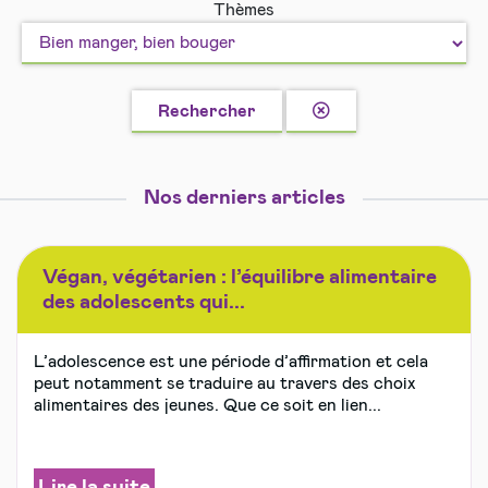
Thèmes
vivre
et
ensemble
Loisirs
en
sécurité
Effacer
Rechercher
la
recherche
Nos derniers articles
Végan, végétarien : l’équilibre alimentaire
des adolescents qui...
L’adolescence est une période d’affirmation et cela
peut notamment se traduire au travers des choix
alimentaires des jeunes. Que ce soit en lien...
Lire la suite