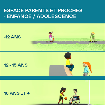
ESPACE PARENTS ET PROCHES
- ENFANCE / ADOLESCENCE
-12 ANS
12 - 15 ANS
16 ANS ET +