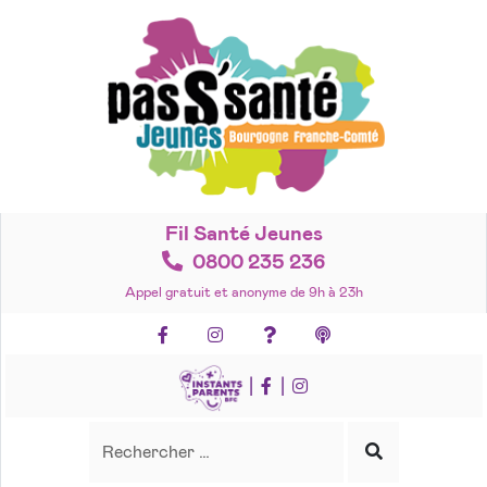
Accéder
au
contenu
Fil Santé Jeunes
0800 235 236
Appel gratuit et anonyme de 9h à 23h
Facebook
Instagram
Foire aux questions
Podcasts
|
|
Recherche
Rechercher
Lancer
la