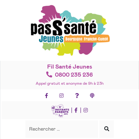
Accéder
au
contenu
Fil Santé Jeunes
0800 235 236
Appel gratuit et anonyme de 9h à 23h
Facebook
Instagram
Foire aux questions
Podcasts
|
|
Recherche
Rechercher
Lancer
la