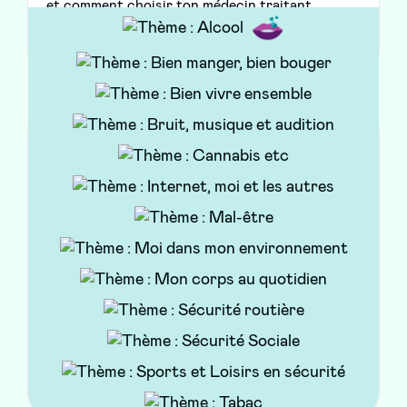
et comment choisir ton médecin traitant.
Tu te poses des questions sur ta santé ?
Le Pass’Santé Jeunes y répond !
Brochure/Livre
Ireps BFC / ARS BFC - 2021
Ce flyer t'explique comment le site du
Pass'Santé Jeunes peut répondre à tes
questions en matière de santé et les types
d'information que tu y trouveras