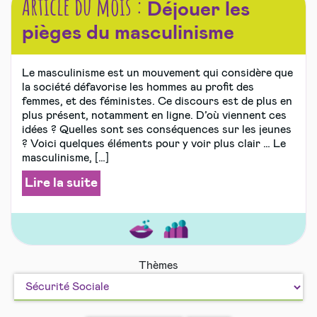
Article du mois :
Déjouer les
pièges du masculinisme
Le masculinisme est un mouvement qui considère que
la société défavorise les hommes au profit des
femmes, et des féministes. Ce discours est de plus en
plus présent, notamment en ligne. D’où viennent ces
idées ? Quelles sont ses conséquences sur les jeunes
? Voici quelques éléments pour y voir plus clair … Le
masculinisme, […]
Lire la suite
Amour
Bien
Thèmes
et
vivre
sexualité
ensemble