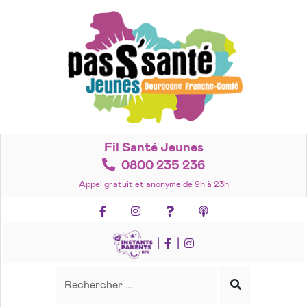
Accéder
au
contenu
Fil Santé Jeunes
0800 235 236
Appel gratuit et anonyme de 9h à 23h
Facebook
Instagram
Foire aux questions
Podcasts
|
|
Recherche
Rechercher
Lancer
la