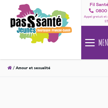
Fil Sant
Accéder
au
0800 
contenu
Appel gratuit et
2
ME
Accueil
/
Amour et sexualité