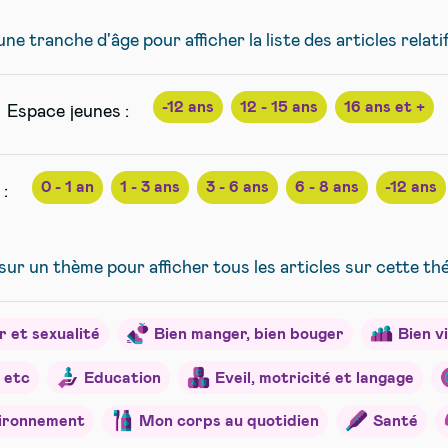
ne tranche d'âge pour afficher la liste des articles relati
-12 ans
12 - 15 ans
16 ans et +
Espace jeunes :
0 - 1 an
1 - 3 ans
3 - 6 ans
6 - 8 ans
-12 ans
:
sur un thème pour afficher tous les articles sur cette t
 et sexualité
Bien manger, bien bouger
Bien v
 etc
Education
Eveil, motricité et langage
ironnement
Mon corps au quotidien
Santé