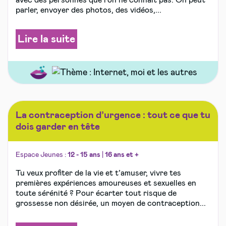
avec des personnes que l’on ne connait pas. On peut
parler, envoyer des photos, des vidéos,...
Lire la suite
La contraception d’urgence : tout ce que tu
dois garder en tête
Espace Jeunes :
12 - 15 ans
|
16 ans et +
Tu veux profiter de la vie et t’amuser, vivre tes
premières expériences amoureuses et sexuelles en
toute sérénité ? Pour écarter tout risque de
grossesse non désirée, un moyen de contraception...