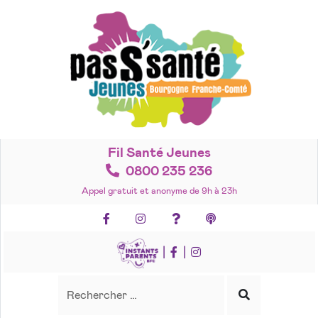
Accéder
au
contenu
Fil Santé Jeunes
0800 235 236
Appel gratuit et anonyme de 9h à 23h
Facebook
Instagram
Foire aux questions
Podcasts
|
|
Recherche
Rechercher
Lancer
la