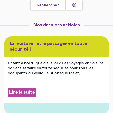
autres
Effacer
Rechercher
la
recherche
Nos derniers articles
En voiture : être passager en toute
sécurité !
Enfant à bord : que dit la loi ? Les voyages en voiture
doivent se faire en toute sécurité pour tous les
occupants du véhicule. A chaque trajet,...
Lire la suite