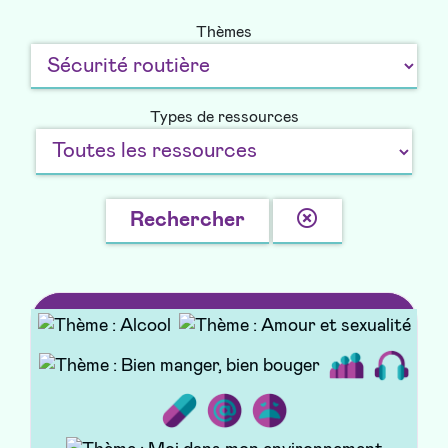
Thèmes
Types de ressources
Effacer
Rechercher
la
recherche
Tu te poses des questions sur ta santé ?
Le Pass’Santé Jeunes y répond !
Brochure/Livre
Ireps BFC / ARS BFC - 2021