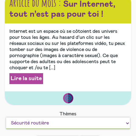
Article du mois :
Sur Internet,
tout n’est pas pour toi !
Internet est un espace où se côtoient des univers
pour tous les âges. Au hasard d’un clic sur les
réseaux sociaux ou sur les plateformes vidéo, tu peux
tomber sur des images de violence ou de
pornographie (images à caractère sexuel). Ce que
supporte des adultes ou des adolescents peut te
choquer et /ou te […]
Lire la suite
Internet,
Thèmes
moi
et
les