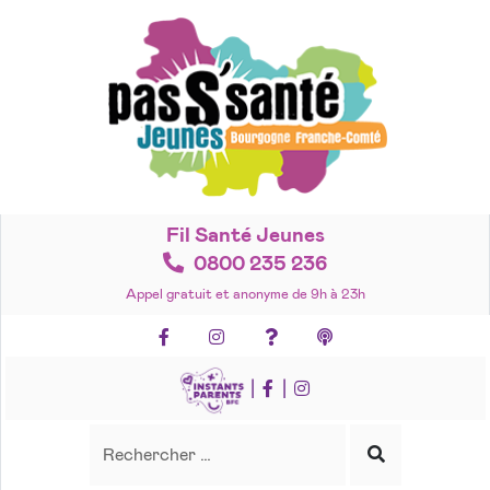
Accéder
au
contenu
Fil Santé Jeunes
0800 235 236
Appel gratuit et anonyme de 9h à 23h
Facebook
Instagram
Foire aux questions
Podcasts
|
|
Recherche
Rechercher
Lancer
la