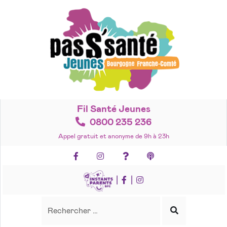
Accéder
au
contenu
Fil Santé Jeunes
0800 235 236
Appel gratuit et anonyme de 9h à 23h
Facebook
Instagram
Foire aux questions
Podcasts
|
|
Recherche
Rechercher
Lancer
la