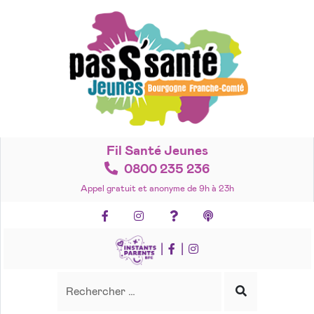
Accéder
au
contenu
Fil Santé Jeunes
0800 235 236
Appel gratuit et anonyme de 9h à 23h
Facebook
Instagram
Foire aux questions
Podcasts
|
|
Recherche
Rechercher
Lancer
la