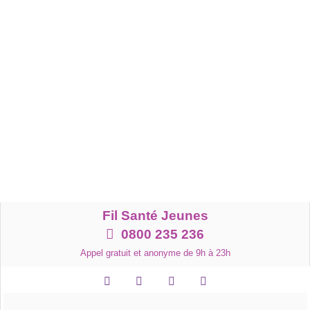
Accéder
au
contenu
Fil Santé Jeunes
0800 235 236
Appel gratuit et anonyme de 9h à 23h
Facebook
Instagram
Foire aux questions
Podcasts