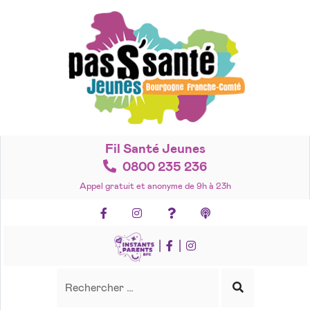
Accéder
au
contenu
Fil Santé Jeunes
0800 235 236
Appel gratuit et anonyme de 9h à 23h
Facebook
Instagram
Foire aux questions
Podcasts
|
|
Recherche
Rechercher
Lancer
la