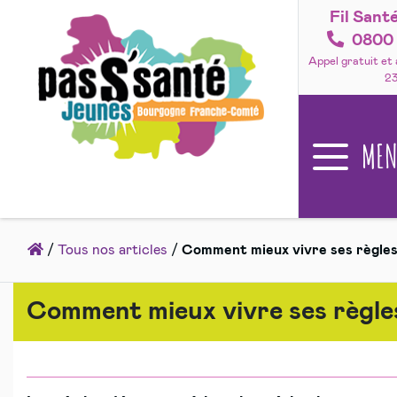
Fil Sant
Accéder
au
0800 
contenu
Appel gratuit et
2
ME
Accueil
/
Tous nos articles
/
Comment mieux vivre ses règles
Comment mieux vivre ses règle