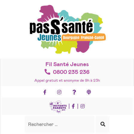
Accéder
au
contenu
Fil Santé Jeunes
0800 235 236
Appel gratuit et anonyme de 9h à 23h
Facebook
Instagram
Foire aux questions
Podcasts
|
|
Recherche
Rechercher
Lancer
la