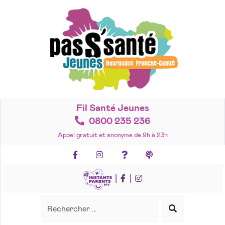
Accéder
au
contenu
Fil Santé Jeunes
0800 235 236
Appel gratuit et anonyme de 9h à 23h
Facebook
Instagram
Foire aux questions
Podcasts
|
|
Recherche
Rechercher
Lancer
la