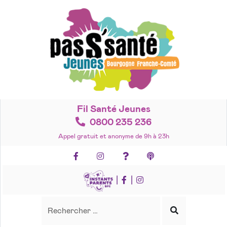
Accéder
au
contenu
Fil Santé Jeunes
0800 235 236
Appel gratuit et anonyme de 9h à 23h
Facebook
Instagram
Foire aux questions
Podcasts
|
|
Recherche
Rechercher
Lancer
la