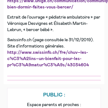
https://www.unige.ch/communication/communiq
bien-dormir-faites-vous-bercer/
Extrait de l’ouvrage « pédiatrie ambulatoire » par
Véronique Desvignes et Élisabeth Martin-
Lebrun, « bercer bébé ».
Swissinfo.ch (page consultée le 31/12/2019).
Site d’informations générales.
http://www.swissinfo.ch/fre/chuv–les-
c%C3%A2lins–un-bienfait-pour-les-
pr%C3%A9matur%C3%A9s/43034604
PUBLIC :
Espace parents et proches :