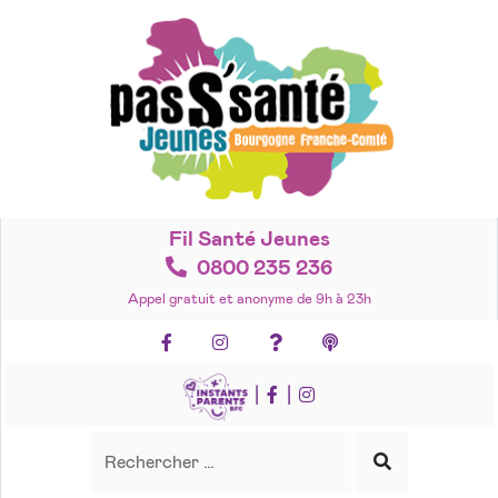
Accéder
au
contenu
Fil Santé Jeunes
0800 235 236
Appel gratuit et anonyme de 9h à 23h
Facebook
Instagram
Foire aux questions
Podcasts
|
|
Recherche
Rechercher
Lancer
la