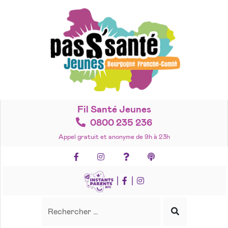
Accéder
au
contenu
Fil Santé Jeunes
0800 235 236
Appel gratuit et anonyme de 9h à 23h
Facebook
Instagram
Foire aux questions
Podcasts
|
|
Recherche
Rechercher
Lancer
la