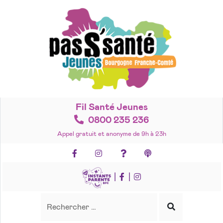
Accéder
au
contenu
Fil Santé Jeunes
0800 235 236
Appel gratuit et anonyme de 9h à 23h
Facebook
Instagram
Foire aux questions
Podcasts
|
|
Recherche
Rechercher
Lancer
la