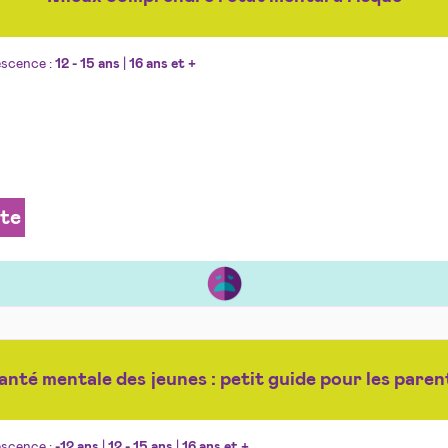
escence :
12 - 15 ans
|
16 ans et +
ite
anté mentale des jeunes : petit guide pour les paren
escence :
-12 ans
|
12 - 15 ans
|
16 ans et +