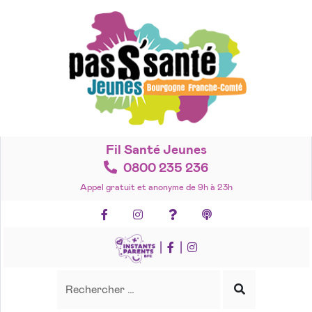
Accéder
au
contenu
Fil Santé Jeunes
0800 235 236
Appel gratuit et anonyme de 9h à 23h
Facebook
Instagram
Foire aux questions
Podcasts
|
|
Recherche
Rechercher
Lancer
la