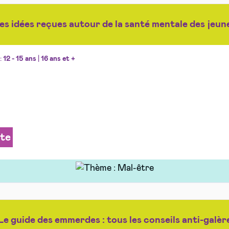
es idées reçues autour de la santé mentale des jeun
:
12 - 15 ans
|
16 ans et +
ite
Le guide des emmerdes : tous les conseils anti-galèr