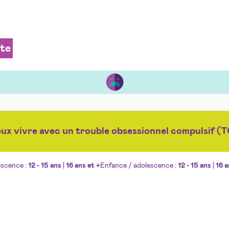
ite
ux vivre avec un trouble obsessionnel compulsif (
escence :
12 - 15 ans
|
16 ans et +
Enfance / adolescence :
12 - 15 ans
|
16 a