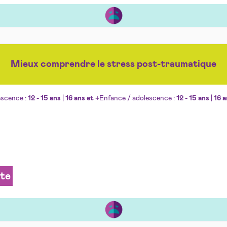
Mieux comprendre le stress post-traumatique
escence :
12 - 15 ans
|
16 ans et +
Enfance / adolescence :
12 - 15 ans
|
16 a
ite