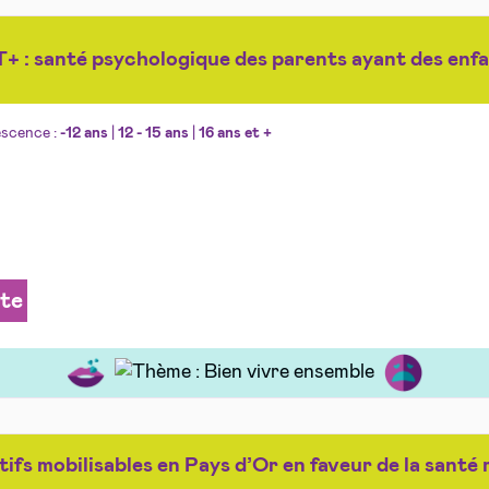
 : santé psychologique des parents ayant des en
escence :
-12 ans
|
12 - 15 ans
|
16 ans et +
ite
tifs mobilisables en Pays d’Or en faveur de la santé