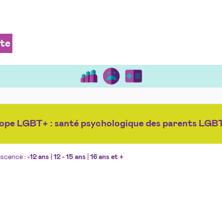
ite
ope LGBT+ : santé psychologique des parents LGB
escence :
-12 ans
|
12 - 15 ans
|
16 ans et +