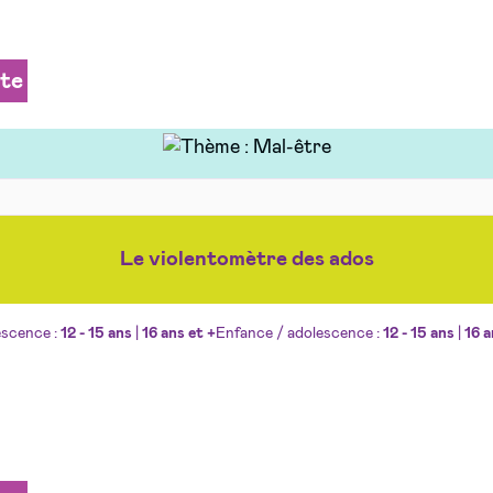
ite
Le violentomètre des ados
escence :
12 - 15 ans
|
16 ans et +
Enfance / adolescence :
12 - 15 ans
|
16 a