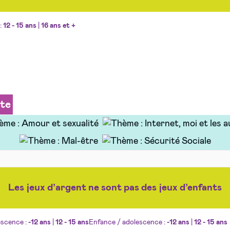
:
12 - 15 ans
|
16 ans et +
ite
Les jeux d’argent ne sont pas des jeux d’enfants
escence :
-12 ans
|
12 - 15 ans
Enfance / adolescence :
-12 ans
|
12 - 15 ans