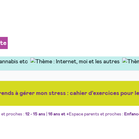
ite
ends à gérer mon stress : cahier d’exercices pour l
 et proches :
12 - 15 ans
|
16 ans et +
Espace parents et proches :
Enfanc