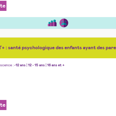
ite
 : santé psychologique des enfants ayant des pa
escence :
-12 ans
|
12 - 15 ans
|
16 ans et +
ite