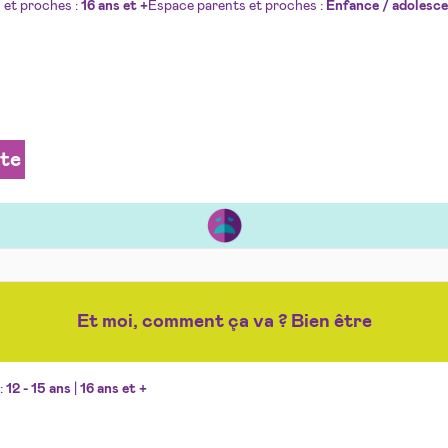
 et proches :
16 ans et +
Espace parents et proches :
Enfance / adolesc
ite
Et moi, comment ça va ? Bien être
:
12 - 15 ans
|
16 ans et +