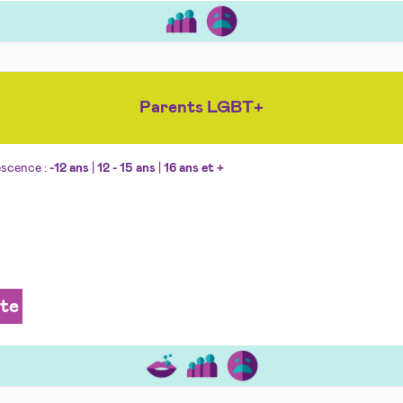
Parents LGBT+
escence :
-12 ans
|
12 - 15 ans
|
16 ans et +
ite