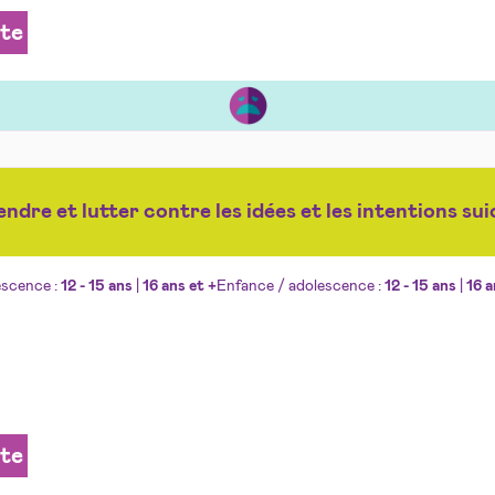
ite
dre et lutter contre les idées et les intentions sui
escence :
12 - 15 ans
|
16 ans et +
Enfance / adolescence :
12 - 15 ans
|
16 a
ite