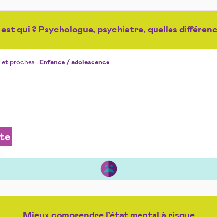
 est qui ? Psychologue, psychiatre, quelles différenc
 et proches :
Enfance / adolescence
ite
Mieux comprendre l’état mental à risque