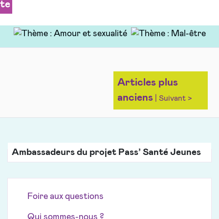
ite
Navigation
Articles plus
des
anciens
articles
Ambassadeurs du projet Pass’ Santé Jeunes
Foire aux questions
Qui sommes-nous ?