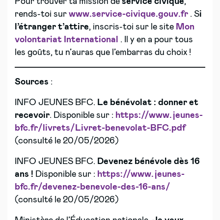
Pour trouver ta mission de
service civique
,
rends-toi sur
www.service-civique.gouv.fr
. S
i
l’étranger t’attire
, inscris-toi sur le site
Mon
volontariat International
. Il y en a pour tous
les goûts, tu n’auras que l’embarras du choix !
Sources
:
INFO JEUNES BFC.
Le bénévolat : donner et
recevoir
. Disponible sur :
https://www.jeunes-
bfc.fr/livrets/Livret-benevolat-BFC.pdf
(consulté le 20/05/2026)
INFO JEUNES BFC.
Devenez bénévole dès 16
ans !
Disponible sur :
https://www.jeunes-
bfc.fr/devenez-benevole-des-16-ans/
(consulté le 20/05/2026)