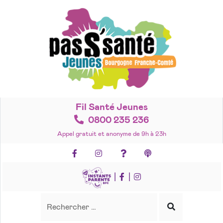
Accéder
au
contenu
Fil Santé Jeunes
0800 235 236
Appel gratuit et anonyme de 9h à 23h
Facebook
Instagram
Foire aux questions
Podcasts
|
|
Recherche
Rechercher
Lancer
la