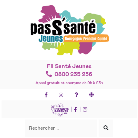
Accéder
au
contenu
Fil Santé Jeunes
0800 235 236
Appel gratuit et anonyme de 9h à 23h
Facebook
Instagram
Foire aux questions
Podcasts
|
|
Recherche
Rechercher
Lancer
la