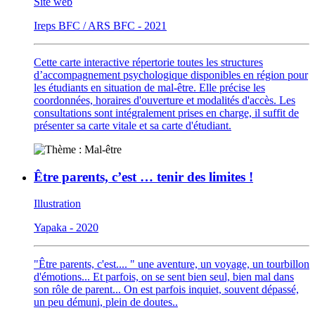
Site web
Ireps BFC / ARS BFC - 2021
Cette carte interactive répertorie toutes les structures
d’accompagnement psychologique disponibles en région pour
les étudiants en situation de mal-être. Elle précise les
coordonnées, horaires d'ouverture et modalités d'accès. Les
consultations sont intégralement prises en charge, il suffit de
présenter sa carte vitale et sa carte d'étudiant.
Être parents, c’est … tenir des limites !
Illustration
Yapaka - 2020
"Être parents, c'est.... " une aventure, un voyage, un tourbillon
d'émotions... Et parfois, on se sent bien seul, bien mal dans
son rôle de parent... On est parfois inquiet, souvent dépassé,
un peu démuni, plein de doutes..