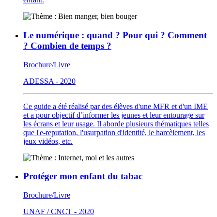
Le numérique : quand ? Pour qui ? Comment
? Combien de temps ?
Brochure/Livre
ADESSA - 2020
Ce guide a été réalisé par des élèves d'une MFR et d'un IME
et a pour objectif d’informer les jeunes et leur entourage sur
les écrans et leur usage. Il aborde plusieurs thématiques telles
que l'e-reputation, l'usurpation d'identité, le harcèlement, les
jeux vidéos, etc.
Protéger mon enfant du tabac
Brochure/Livre
UNAF / CNCT - 2020