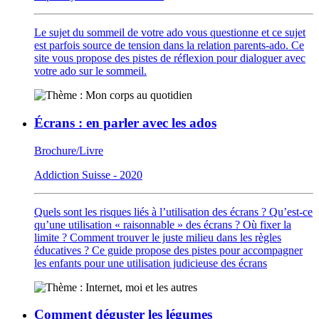
Le sujet du sommeil de votre ado vous questionne et ce sujet
est parfois source de tension dans la relation parents-ado. Ce
site vous propose des pistes de réflexion pour dialoguer avec
votre ado sur le sommeil.
Écrans : en parler avec les ados
Brochure/Livre
Addiction Suisse - 2020
Quels sont les risques liés à l’utilisation des écrans ? Qu’est-ce
qu’une utilisation « raisonnable » des écrans ? Où fixer la
limite ? Comment trouver le juste milieu dans les règles
éducatives ? Ce guide propose des pistes pour accompagner
les enfants pour une utilisation judicieuse des écrans
Comment déguster les légumes