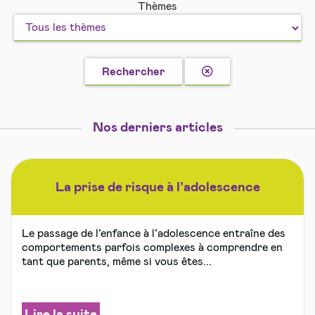
Thèmes
vivre
et
ensemble
Loisirs
en
sécurité
Effacer
Rechercher
la
recherche
Nos derniers articles
La prise de risque à l’adolescence
Le passage de l’enfance à l’adolescence entraîne des
comportements parfois complexes à comprendre en
tant que parents, même si vous êtes...
Lire la suite