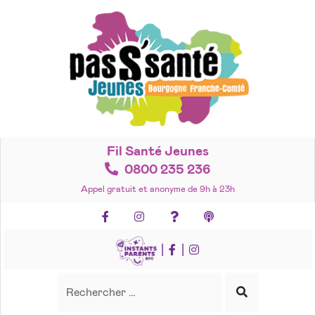
Accéder
au
contenu
Fil Santé Jeunes
0800 235 236
Appel gratuit et anonyme de 9h à 23h
Facebook
Instagram
Foire aux questions
Podcasts
|
|
Recherche
Rechercher
Lancer
la