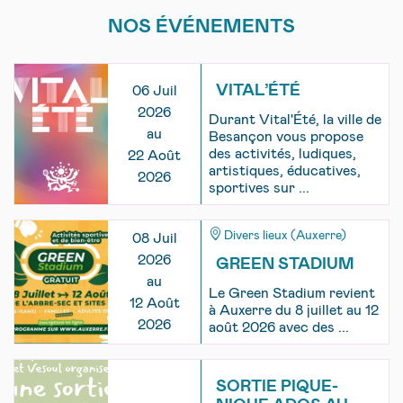
NOS ÉVÉNEMENTS
VITAL’ÉTÉ
06 Juil
2026
Durant Vital'Été, la ville de
au
Besançon vous propose
des activités, ludiques,
22 Août
artistiques, éducatives,
2026
sportives sur ...
Divers lieux (Auxerre)
08 Juil
2026
GREEN STADIUM
au
Le Green Stadium revient
12 Août
à Auxerre du 8 juillet au 12
2026
août 2026 avec des ...
SORTIE PIQUE-