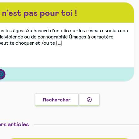
n’est pas pour toi !
s les âges. Au hasard d’un clic sur les réseaux sociaux ou
de violence ou de pornographie (images à caractère
eut te choquer et /ou te […]
ernet,
i
Effacer
Rechercher
la
recherche
res
rs articles