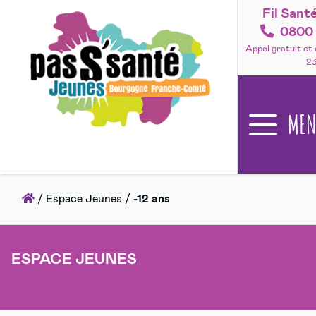
Fil Sant
Accéder
au
0800 
contenu
Appel gratuit et
2
ME
Accueil
/
Espace Jeunes
/
-12 ans
ESPACE JEUNES