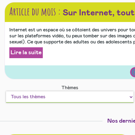
Article du mois :
Sur Internet, tout 
Internet est un espace où se côtoient des univers pour tou
sur les plateformes vidéo, tu peux tomber sur des images 
sexuel). Ce que supporte des adultes ou des adolescents p
Lire la suite
Int
Thèmes
mo
et
les
aut
Nos dernie