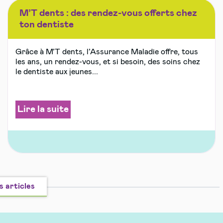
M’T dents : des rendez-vous offerts chez
ton dentiste
Grâce à M’T dents, l’Assurance Maladie offre, tous
les ans, un rendez-vous, et si besoin, des soins chez
le dentiste aux jeunes...
Lire la suite
s articles