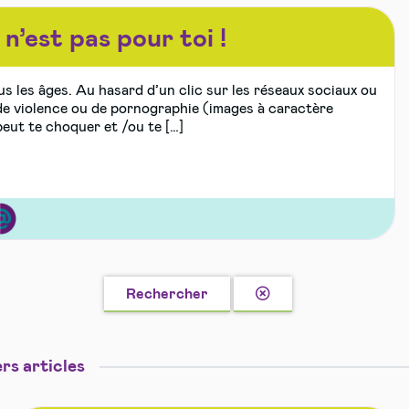
n’est pas pour toi !
s les âges. Au hasard d’un clic sur les réseaux sociaux ou
de violence ou de pornographie (images à caractère
eut te choquer et /ou te […]
ernet,
i
Effacer
Rechercher
la
recherche
res
rs articles