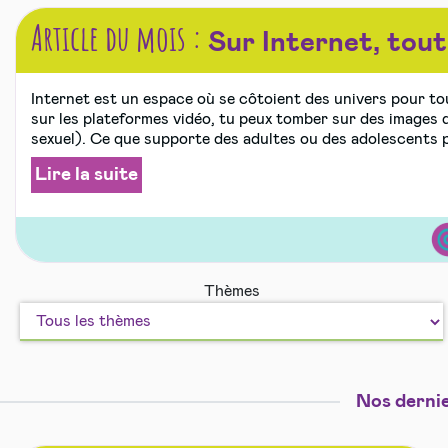
Article du mois :
Sur Internet, tout 
Internet est un espace où se côtoient des univers pour tou
sur les plateformes vidéo, tu peux tomber sur des images 
sexuel). Ce que supporte des adultes ou des adolescents p
Lire la suite
Int
Thèmes
mo
et
les
aut
Nos dernie