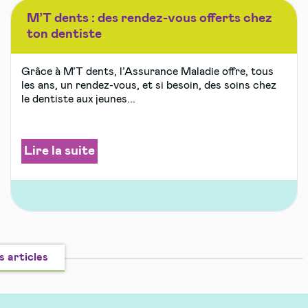
M’T dents : des rendez-vous offerts chez
ton dentiste
Grâce à M’T dents, l’Assurance Maladie offre, tous
les ans, un rendez-vous, et si besoin, des soins chez
le dentiste aux jeunes...
Lire la suite
s articles