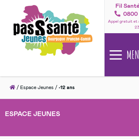
Fil Sant
Accéder
au
0800 
contenu
Appel gratuit et
2
ME
Accueil
/
Espace Jeunes
/
-12 ans
ESPACE JEUNES