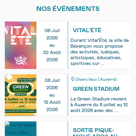
NOS ÉVÉNEMENTS
VITAL’ÉTÉ
06 Juil
2026
Durant Vital'Été, la ville de
au
Besançon vous propose
des activités, ludiques,
22 Août
artistiques, éducatives,
2026
sportives sur ...
Divers lieux (Auxerre)
08 Juil
2026
GREEN STADIUM
au
Le Green Stadium revient
12 Août
à Auxerre du 8 juillet au 12
2026
août 2026 avec des ...
SORTIE PIQUE-