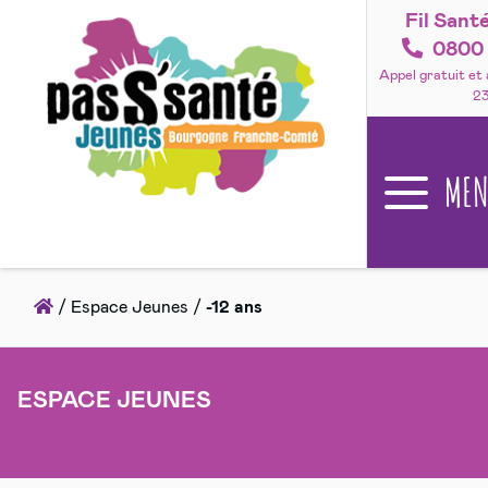
Fil Sant
Accéder
au
0800 
contenu
Appel gratuit et
2
ME
Accueil
/
Espace Jeunes
/
-12 ans
ESPACE JEUNES