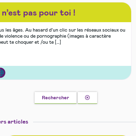
n’est pas pour toi !
s les âges. Au hasard d’un clic sur les réseaux sociaux ou
de violence ou de pornographie (images à caractère
eut te choquer et /ou te […]
ernet,
i
Effacer
Rechercher
la
recherche
res
rs articles