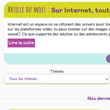
Article du mois :
Sur Internet, tout 
Internet est un espace où se côtoient des univers pour tou
sur les plateformes vidéo, tu peux tomber sur des images 
sexuel). Ce que supporte des adultes ou des adolescents p
Lire la suite
Int
Thèmes
mo
et
les
aut
Nos dernie