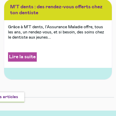
M’T dents : des rendez-vous offerts chez
ton dentiste
Grâce à M’T dents, l’Assurance Maladie offre, tous
les ans, un rendez-vous, et si besoin, des soins chez
le dentiste aux jeunes...
Lire la suite
s articles