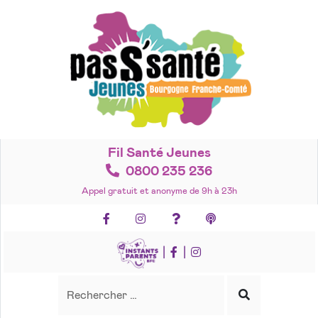
Accéder
au
contenu
Fil Santé Jeunes
0800 235 236
Appel gratuit et anonyme de 9h à 23h
Facebook
Instagram
Foire aux questions
Podcasts
|
|
Recherche
Rechercher
Lancer
la