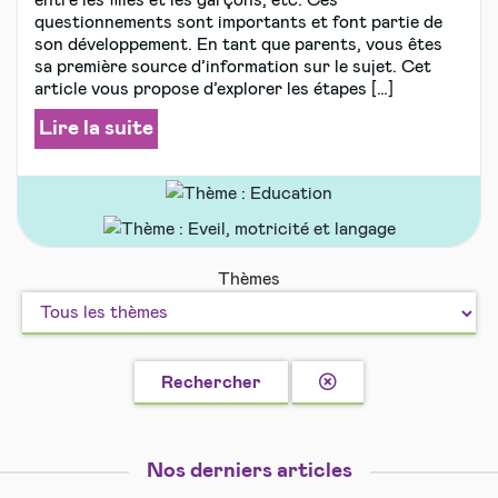
entre les filles et les garçons, etc. Ces
questionnements sont importants et font partie de
son développement. En tant que parents, vous êtes
sa première source d’information sur le sujet. Cet
article vous propose d’explorer les étapes […]
Lire la suite
Education
Eveil,
Thèmes
motricité
et
langage
Effacer
Rechercher
la
recherche
Nos derniers articles