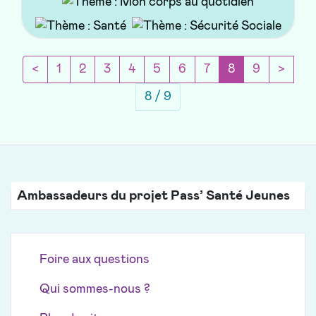
Page précédente
(current)
Page 
<
1
2
3
4
5
6
7
8
9
>
8 / 9
Ambassadeurs du projet Pass’ Santé Jeunes
Foire aux questions
Qui sommes-nous ?