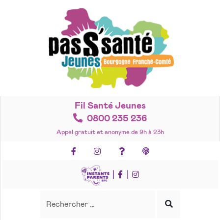
Accéder
au
contenu
Fil Santé Jeunes
0800 235 236
Appel gratuit et anonyme de 9h à 23h
Facebook
Instagram
Foire aux questions
Podcasts
|
|
Recherche
Rechercher
Lancer
la