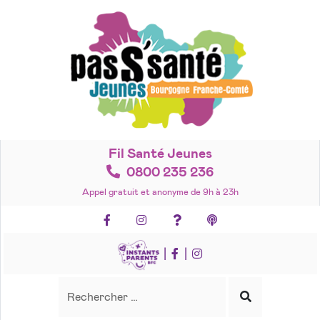
Accéder
au
contenu
Fil Santé Jeunes
0800 235 236
Appel gratuit et anonyme de 9h à 23h
Facebook
Instagram
Foire aux questions
Podcasts
|
|
Recherche
Rechercher
Lancer
la