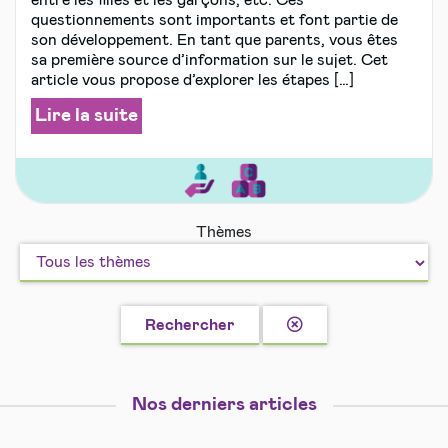
entre les filles et les garçons, etc. Ces
questionnements sont importants et font partie de
son développement. En tant que parents, vous êtes
sa première source d’information sur le sujet. Cet
article vous propose d’explorer les étapes […]
Lire la suite
Education
Eveil,
Thèmes
motricité
et
langage
Effacer
Rechercher
la
recherche
Nos derniers articles