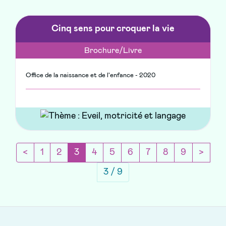
Cinq sens pour croquer la vie
Brochure/Livre
Office de la naissance et de l'enfance - 2020
Page précédente
(current)
Page 
<
1
2
3
4
5
6
7
8
9
>
3 / 9