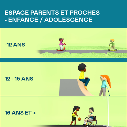
ESPACE PARENTS ET PROCHES
- ENFANCE / ADOLESCENCE
-12 ANS
12 - 15 ANS
16 ANS ET +