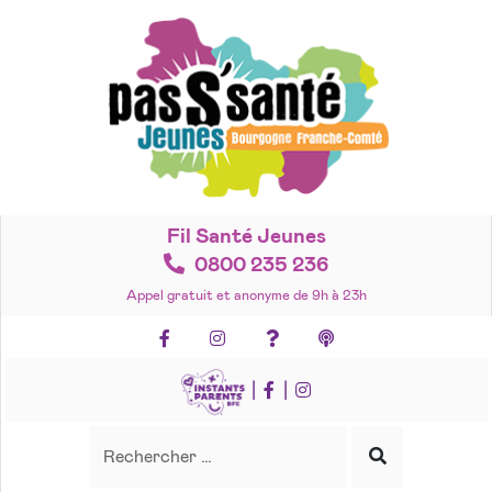
Accéder
au
contenu
Fil Santé Jeunes
0800 235 236
Appel gratuit et anonyme de 9h à 23h
Facebook
Instagram
Foire aux questions
Podcasts
|
|
Recherche
Rechercher
Lancer
la