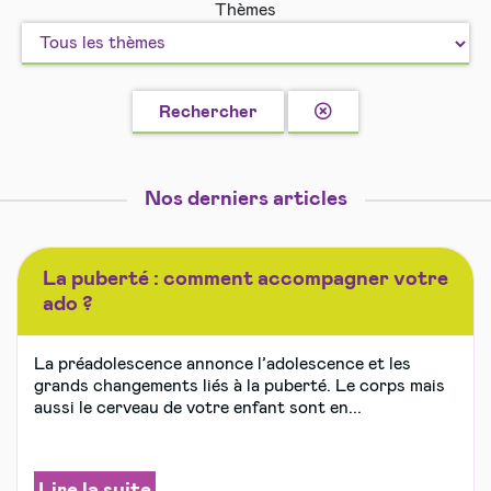
Thèmes
vivre
et
ensemble
Loisirs
en
sécurité
Effacer
Rechercher
la
recherche
Nos derniers articles
La puberté : comment accompagner votre
ado ?
La préadolescence annonce l’adolescence et les
grands changements liés à la puberté. Le corps mais
aussi le cerveau de votre enfant sont en...
Lire la suite