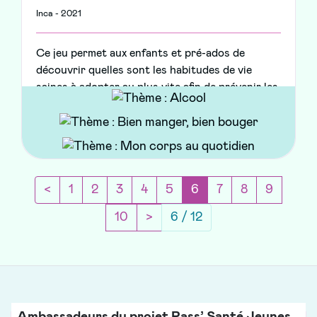
Inca - 2021
Ce jeu permet aux enfants et pré-ados de
découvrir quelles sont les habitudes de vie
saines à adopter au plus vite afin de prévenir les
cancers.
Page précédente
(current)
<
1
2
3
4
5
6
7
8
9
Page suivante
10
>
6 / 12
Ambassadeurs du projet Pass’ Santé Jeunes