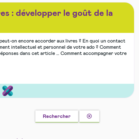
es : développer le goût de la
 peut-on encore accorder aux livres ? En quoi un contact
pement intellectuel et personnel de votre ado ? Comment
s réponses dans cet article … Comment accompagner votre
s
Effacer
ble
s
Rechercher
la
recherche
té