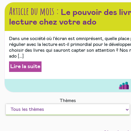
Article du mois :
Le pouvoir des livr
lecture chez votre ado
Dans une société où l’écran est omniprésent, quelle place
régulier avec la lecture est-il primordial pour le dévelop
choisir des livres qui sauront capter son attention ? No
ado […]
Lire la suite
Bien
Sport
Thèmes
vivre
et
ensem
Loisir
en
sécuri