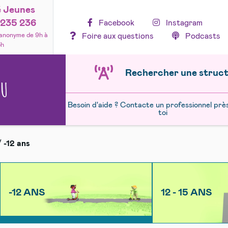
é Jeunes
235 236
Facebook
Instagram
Foire aux questions
Podcasts
 anonyme de 9h à
3h
Rechercher une struc
NU
Besoin d'aide ? Contacte un professionnel prè
toi
/
-12 ans
-12 ANS
12 - 15 ANS