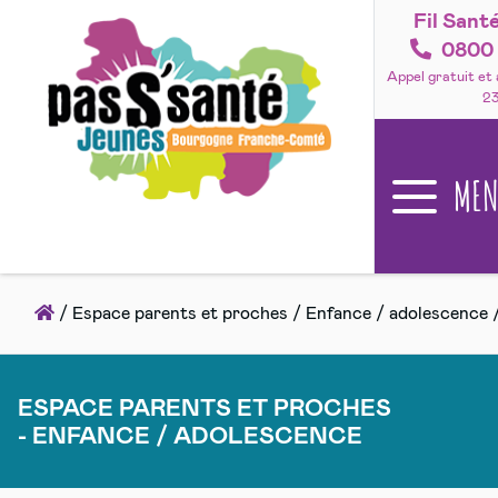
Fil Sant
Accéder
au
0800 
contenu
Appel gratuit et
2
ME
Accueil
/
Espace parents et proches
/
Enfance / adolescence
ESPACE PARENTS ET PROCHES
- ENFANCE / ADOLESCENCE