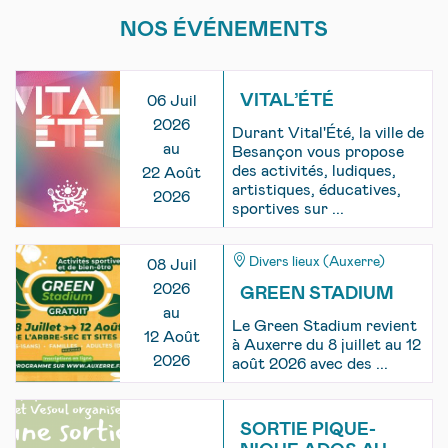
NOS ÉVÉNEMENTS
VITAL’ÉTÉ
06 Juil
2026
Durant Vital'Été, la ville de
au
Besançon vous propose
des activités, ludiques,
22 Août
artistiques, éducatives,
2026
sportives sur ...
Divers lieux (Auxerre)
08 Juil
2026
GREEN STADIUM
au
Le Green Stadium revient
12 Août
à Auxerre du 8 juillet au 12
2026
août 2026 avec des ...
SORTIE PIQUE-