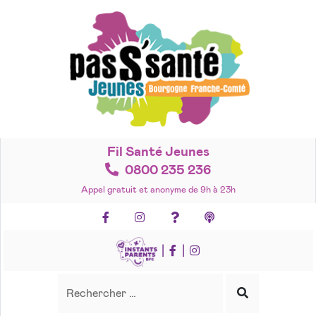
Accéder
au
contenu
Fil Santé Jeunes
0800 235 236
Appel gratuit et anonyme de 9h à 23h
Facebook
Instagram
Foire aux questions
Podcasts
|
|
Recherche
Rechercher
Lancer
la