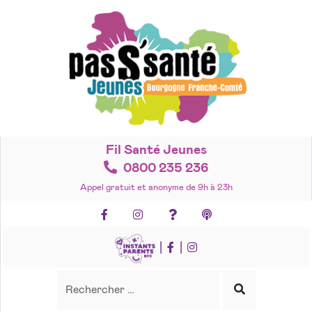
Accéder
au
contenu
Fil Santé Jeunes
0800 235 236
Appel gratuit et anonyme de 9h à 23h
Facebook
Instagram
Foire aux questions
Podcasts
|
|
Recherche
Rechercher
Lancer
la