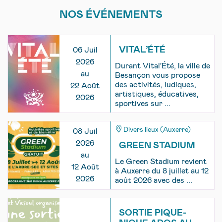
NOS ÉVÉNEMENTS
VITAL’ÉTÉ
06 Juil
2026
Durant Vital'Été, la ville de
au
Besançon vous propose
des activités, ludiques,
22 Août
artistiques, éducatives,
2026
sportives sur ...
Divers lieux (Auxerre)
08 Juil
2026
GREEN STADIUM
au
Le Green Stadium revient
12 Août
à Auxerre du 8 juillet au 12
2026
août 2026 avec des ...
SORTIE PIQUE-