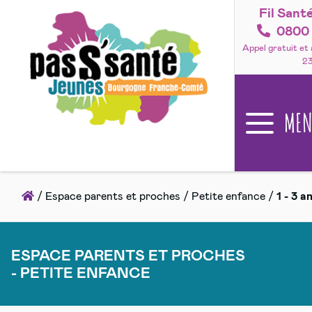
Fil Sant
Accéder
au
0800 
contenu
Appel gratuit et
2
ME
Accueil
/
Espace parents et proches
/
Petite enfance
/
1 - 3 a
ESPACE PARENTS ET PROCHES
- PETITE ENFANCE