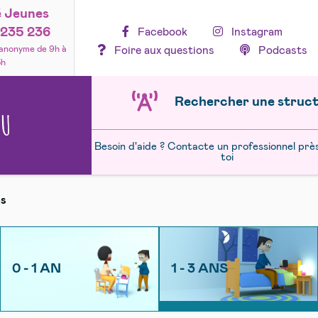
é Jeunes
235 236
Facebook
Instagram
Foire aux questions
Podcasts
 anonyme de 9h à
3h
Rechercher une struc
NU
Besoin d'aide ? Contacte un professionnel prè
toi
ns
0 - 1 AN
1 - 3 ANS