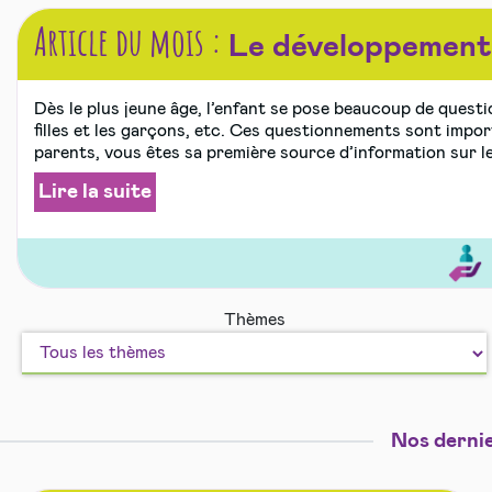
Article du mois :
Le développement 
Dès le plus jeune âge, l’enfant se pose beaucoup de questi
filles et les garçons, etc. Ces questionnements sont impo
parents, vous êtes sa première source d’information sur le
Lire la suite
Educa
Eveil,
Thèmes
motric
et
langag
Nos dernie