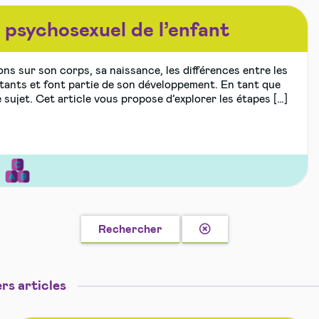
psychosexuel de l’enfant
ons sur son corps, sa naissance, les différences entre les
rtants et font partie de son développement. En tant que
 sujet. Cet article vous propose d’explorer les étapes […]
tion
ité
Effacer
Rechercher
la
e
recherche
rs articles