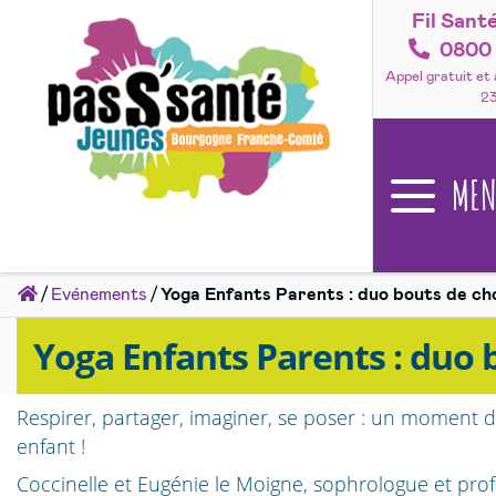
Fil Sant
Accéder
au
0800 
contenu
Appel gratuit et
2
ME
Accueil
Evénements
Yoga Enfants Parents : duo bouts de cho
Yoga Enfants Parents : duo b
Respirer, partager, imaginer, se poser : un moment d
enfant !
Coccinelle et Eugénie le Moigne, sophrologue et pro