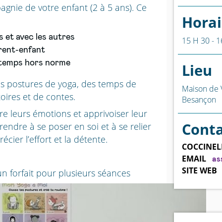
gnie de votre enfant (2 à 5 ans). Ce
Horai
 et avec les autres
15 H 30 - 1
arent-enfant
-temps hors norme
Lieu
s postures de yoga, des temps de
Maison de 
toires et de contes.
Besançon
re leurs émotions et apprivoiser leur
Cont
endre à se poser en soi et à se relier
écier l’effort et la détente.
COCCINEL
EMAIL
as
SITE WEB
un forfait pour plusieurs séances