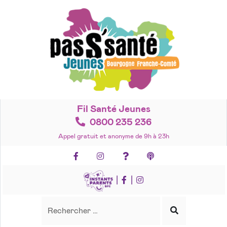
Accéder
au
contenu
Fil Santé Jeunes
0800 235 236
Appel gratuit et anonyme de 9h à 23h
Facebook
Instagram
Foire aux questions
Podcasts
|
|
Recherche
Rechercher
Lancer
la