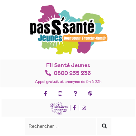
Accéder
au
contenu
Fil Santé Jeunes
0800 235 236
Appel gratuit et anonyme de 9h à 23h
Facebook
Instagram
Foire aux questions
Podcasts
|
|
Recherche
Rechercher
Lancer
la