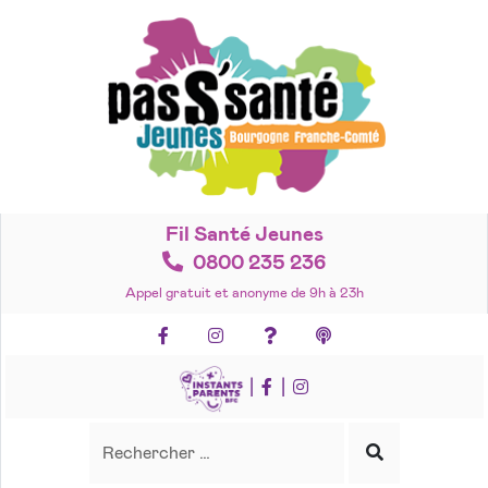
Accéder
au
contenu
Fil Santé Jeunes
0800 235 236
Appel gratuit et anonyme de 9h à 23h
Facebook
Instagram
Foire aux questions
Podcasts
|
|
Recherche
Rechercher
Lancer
la