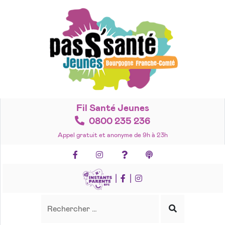
Accéder
au
contenu
Fil Santé Jeunes
0800 235 236
Appel gratuit et anonyme de 9h à 23h
Facebook
Instagram
Foire aux questions
Podcasts
|
|
Recherche
Rechercher
Lancer
la