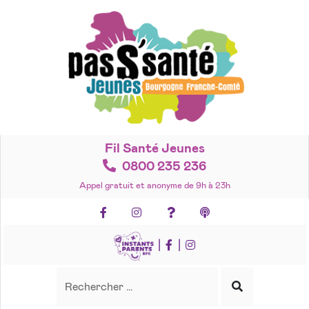
Accéder
au
contenu
Fil Santé Jeunes
0800 235 236
Appel gratuit et anonyme de 9h à 23h
Facebook
Instagram
Foire aux questions
Podcasts
|
|
Recherche
Rechercher
Lancer
la