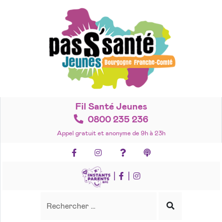
Accéder
au
contenu
Fil Santé Jeunes
0800 235 236
Appel gratuit et anonyme de 9h à 23h
Facebook
Instagram
Foire aux questions
Podcasts
|
|
Recherche
Rechercher
Lancer
la