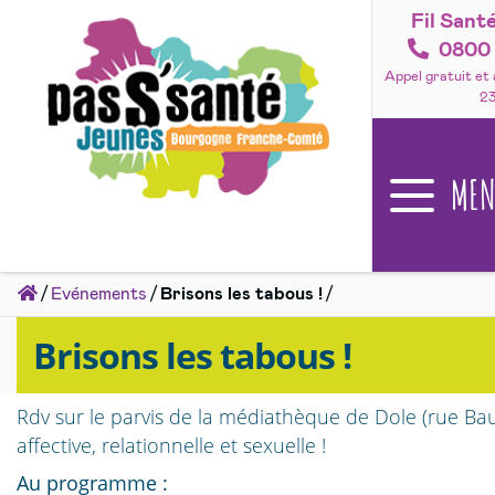
Fil Sant
Accéder
au
0800 
contenu
Appel gratuit et
2
ME
Accueil
Evénements
Brisons les tabous !
Brisons les tabous !
Rdv sur le parvis de la médiathèque de Dole (rue Bau
affective, relationnelle et sexuelle !
Au programme :