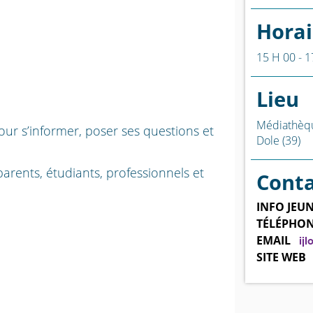
Horai
15 H 00 - 1
Lieu
Médiathèq
ur s’informer, poser ses questions et
Dole (39)
parents, étudiants, professionnels et
Cont
INFO JEUN
TÉLÉPHO
EMAIL
ij
SITE WEB