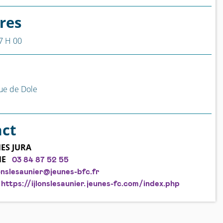
res
7 H 00
ue de Dole
act
ES JURA
NE
03 84 87 52 55
lonslesaunier@jeunes-bfc.fr
https://ijlonslesaunier.jeunes-fc.com/index.php